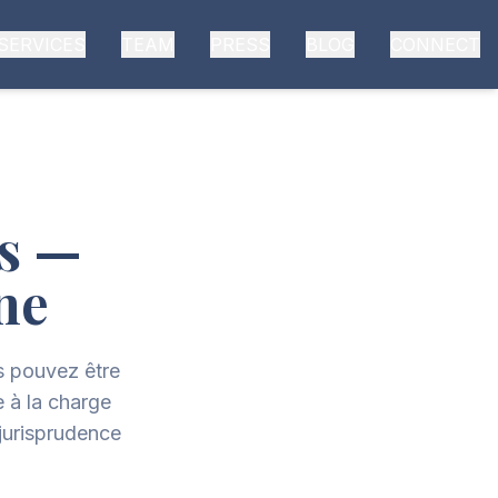
SERVICES
TEAM
PRESS
BLOG
CONNECT
s —
ne
s pouvez être
 à la charge
 jurisprudence