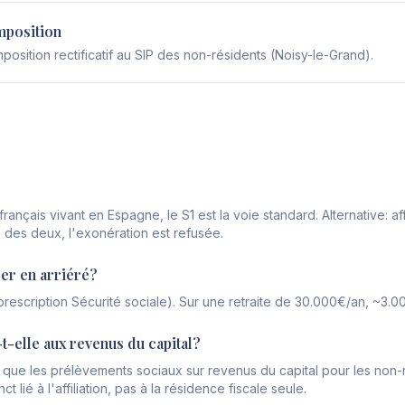
imposition
osition rectificatif au SIP des non-résidents (Noisy-le-Grand).
rançais vivant en Espagne, le S1 est la voie standard. Alternative: affi
 des deux, l'exonération est refusée.
er en arriéré?
 (prescription Sécurité sociale). Sur une retraite de 30.000€/an, ~
t-elle aux revenus du capital?
ue les prélèvements sociaux sur revenus du capital pour les non-r
t lié à l'affiliation, pas à la résidence fiscale seule.