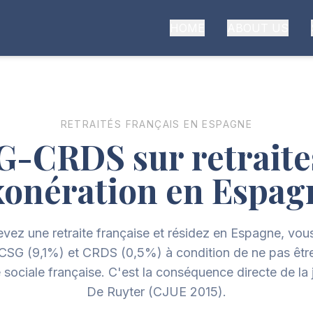
HOME
ABOUT US
RETRAITÉS FRANÇAIS EN ESPAGNE
G-CRDS sur retraite
xonération en Espag
evez une retraite française et résidez en Espagne, vou
CSG (9,1%) et CRDS (0,5%) à condition de ne pas être
é sociale française. C'est la conséquence directe de la
De Ruyter (CJUE 2015).