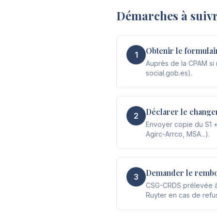
Démarches à suiv
Obtenir le formulai
1
Auprès de la CPAM si r
social.gob.es).
Déclarer le change
2
Envoyer copie du S1 + 
Agirc-Arrco, MSA...).
Demander le rembo
3
CSG-CRDS prélevée à to
Ruyter en cas de refu