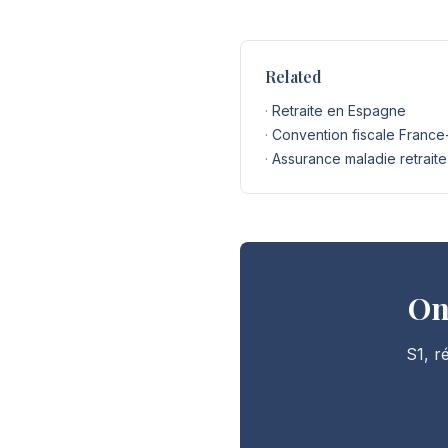
Related
·
Retraite en Espagne
·
Convention fiscale Franc
·
Assurance maladie retrait
On
S1, r